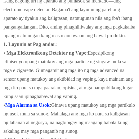
isang bagong uri ng aparato ang pumasok sa merkado—ang
electronic vape detector. Bagama't ang layunin ng parehong
aparato ay tiyakin ang kaligtasan, natutugunan nila ang iba't ibang
pangangailangan. Dito, aming pinaghihiwalay ang mga pagkakaiba
upang matulungan kang mas maunawaan ang bawat produkto.
1. Layunin at Pag-andar:
• Mga Elektronikong Detektor ng Vape:
Espesipikong
idinisenyo upang matukoy ang mga particle ng singaw mula sa
mga e-cigarette. Gumagamit ang mga ito ng mga advanced na
sensor upang matukoy ang aktibidad ng vaping, kaya mainam ang
mga ito para sa mga paaralan, opisina, at mga pampublikong lugar
kung saan ipinagbabawal ang vaping.
•
Mga Alarma sa Usok
:
Ginawa upang matukoy ang mga partikulo
ng usok mula sa sunog. Mahalaga ang mga ito para sa kaligtasan
ng tahanan at negosyo, na nagbibigay ng maagang babala kung
sakaling may mga panganib ng sunog.