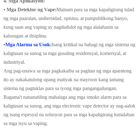
4. Mga Aplikasyon:
• Mga Detektor ng Vape:
Mainam para sa mga kapaligirang tulad
ng mga paaralan, unibersidad, opisina, at pampublikong banyo,
kung saan ang vaping ay nagdudulot ng mga alalahanin sa
kalusugan at disiplina.
•
Mga Alarma sa Usok
:
Isang kritikal na bahagi ng mga sistema ng
kaligtasan sa sunog sa mga gusaling residensyal, komersyal, at
industriyal.
Ang pag-unawa sa mga pagkakaiba sa pagitan ng mga aparatong
ito ay nakakatulong upang matiyak na mayroon kang tamang
sistema ng pagtuklas para sa iyong mga pangangailangan.
Bagama't nananatiling mahalaga ang mga smoke alarm para sa
kaligtasan sa sunog, ang mga electronic vape detector ay nag-aalok
ng isang espesyal na solusyon para sa mga kapaligirang lumalaban
sa mga isyu sa vaping.