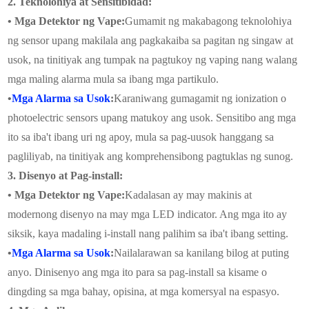
2. Teknolohiya at Sensitibidad:
• Mga Detektor ng Vape:
Gumamit ng makabagong teknolohiya
ng sensor upang makilala ang pagkakaiba sa pagitan ng singaw at
usok, na tinitiyak ang tumpak na pagtukoy ng vaping nang walang
mga maling alarma mula sa ibang mga partikulo.
•
Mga Alarma sa Usok
:
Karaniwang gumagamit ng ionization o
photoelectric sensors upang matukoy ang usok. Sensitibo ang mga
ito sa iba't ibang uri ng apoy, mula sa pag-uusok hanggang sa
pagliliyab, na tinitiyak ang komprehensibong pagtuklas ng sunog.
3. Disenyo at Pag-install:
• Mga Detektor ng Vape:
Kadalasan ay may makinis at
modernong disenyo na may mga LED indicator. Ang mga ito ay
siksik, kaya madaling i-install nang palihim sa iba't ibang setting.
•
Mga Alarma sa Usok
:
Nailalarawan sa kanilang bilog at puting
anyo. Dinisenyo ang mga ito para sa pag-install sa kisame o
dingding sa mga bahay, opisina, at mga komersyal na espasyo.