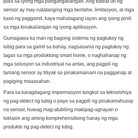
para sa iyong mga pangangailangan. Ang bawat uri ng
sensor ay may natatanging mga bentahe, limitasyon, at mga
kaso ng paggamit, kaya mahalagang iayon ang iyong pinili
sa mga kinakailangan ng iyong aplikasyon.
Gumagawa ka man ng bagong sistema ng pagtukoy ng
tubig para sa gamit sa bahay, nagsasama ng pagtukoy ng
tagas sa mga produktong smart home, o naghahanap ng
mga solusyon sa industriyal na antas, ang pagpili ng
tamang sensor ay titiyak sa pinakamainam na pagganap at
pagiging maaasahan.
Para sa karagdagang impormasyon tungkol sa teknolohiya
ng pag-detect ng tubig o payo sa pagpili ng pinakamahusay
na sensor, huwag mag-atubiling makipag-ugnayan o
tuklasin ang aming komprehensibong hanay ng mga
produkto ng pag-detect ng tubig.