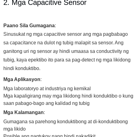
2. Mga Capacitive Sensor
Paano Sila Gumagana
:
Sinusukat ng mga capacitive sensor ang mga pagbabago
sa capacitance na dulot ng tubig malapit sa sensor. Ang
ganitong uri ng sensor ay hindi umaasa sa conductivity ng
tubig, kaya epektibo ito para sa pag-detect ng mga likidong
hindi konduktibo.
Mga Aplikasyon
:
Mga laboratoryo at industriya ng kemikal
Mga kapaligirang may mga likidong hindi konduktibo o kung
saan pabago-bago ang kalidad ng tubig
Mga Kalamangan
:
Gumagana sa parehong konduktibong at di-konduktibong
mga likido
Posible ang pagtukoy nang hindi nakadikit