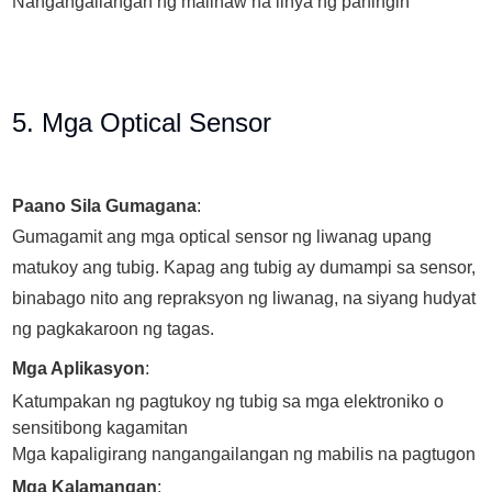
Nangangailangan ng malinaw na linya ng paningin
5. Mga Optical Sensor
Paano Sila Gumagana
:
Gumagamit ang mga optical sensor ng liwanag upang
matukoy ang tubig. Kapag ang tubig ay dumampi sa sensor,
binabago nito ang repraksyon ng liwanag, na siyang hudyat
ng pagkakaroon ng tagas.
Mga Aplikasyon
:
Katumpakan ng pagtukoy ng tubig sa mga elektroniko o
sensitibong kagamitan
Mga kapaligirang nangangailangan ng mabilis na pagtugon
Mga Kalamangan
: