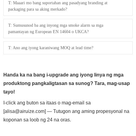
T: Maaari mo bang suportahan ang pasadyang branding at
packaging para sa aking merkado?
T: Sumusunod ba ang inyong mga smoke alarm sa mga
pamantayan ng European EN 14604 o UKCA?
T: Ano ang iyong karaniwang MOQ at lead time?
Handa ka na bang i-upgrade ang iyong linya ng mga
produktong pangkaligtasan sa sunog? Tara, mag-usap
tayo!
I-click ang buton sa itaas o mag-email sa
[
alisa@airuize.com
] — Tutugon ang aming propesyonal na
koponan sa loob ng 24 na oras.