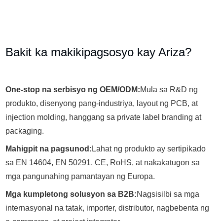
Bakit ka makikipagsosyo kay Ariza?
One-stop na serbisyo ng OEM/ODM:
Mula sa R&D ng
produkto, disenyong pang-industriya, layout ng PCB, at
injection molding, hanggang sa private label branding at
packaging.
Mahigpit na pagsunod:
Lahat ng produkto ay sertipikado
sa EN 14604, EN 50291, CE, RoHS, at nakakatugon sa
mga pangunahing pamantayan ng Europa.
Mga kumpletong solusyon sa B2B:
Nagsisilbi sa mga
internasyonal na tatak, importer, distributor, nagbebenta ng