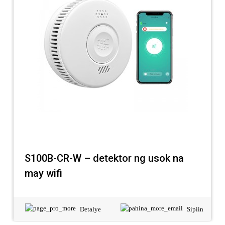
S100B-CR-W – detektor ng usok na
may wifi
Detalye
Sipiin