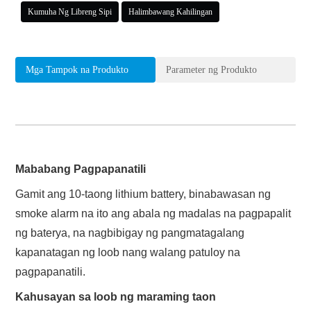
Kumuha Ng Libreng Sipi
Halimbawang Kahilingan
Mga Tampok na Produkto
Parameter ng Produkto
Mababang Pagpapanatili
Gamit ang 10-taong lithium battery, binabawasan ng
smoke alarm na ito ang abala ng madalas na pagpapalit
ng baterya, na nagbibigay ng pangmatagalang
kapanatagan ng loob nang walang patuloy na
pagpapanatili.
Kahusayan sa loob ng maraming taon