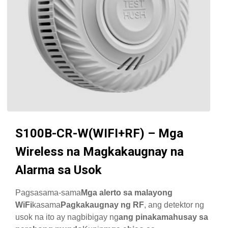
S100B-CR-W(WIFI+RF) – Mga
Wireless na Magkakaugnay na
Alarma sa Usok
Pagsasama-sama
Mga alerto sa malayong
WiFi
kasama
Pagkakaugnay ng RF
, ang detektor ng
usok na ito ay nagbibigay ng
ang pinakamahusay sa