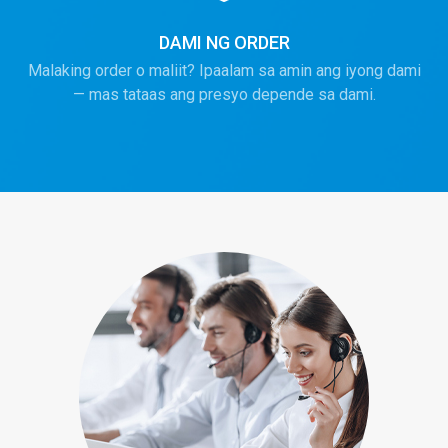
DAMI NG ORDER
Malaking order o maliit? Ipaalam sa amin ang iyong dami
— mas tataas ang presyo depende sa dami.