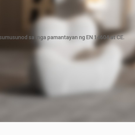
sumusunod sa mga pamantayan ng EN 14604 at CE.