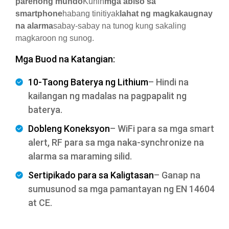
parehong mundo
Kunin
mga abiso sa
smartphone
habang tinitiyak
lahat ng magkakaugnay
na alarma
sabay-sabay na tunog kung sakaling
magkaroon ng sunog.
Mga Buod na Katangian:
10-Taong Baterya ng Lithium
– Hindi na
kailangan ng madalas na pagpapalit ng
baterya.
Dobleng Koneksyon
– WiFi para sa mga smart
alert, RF para sa mga naka-synchronize na
alarma sa maraming silid.
Sertipikado para sa Kaligtasan
– Ganap na
sumusunod sa mga pamantayan ng EN 14604
at CE.