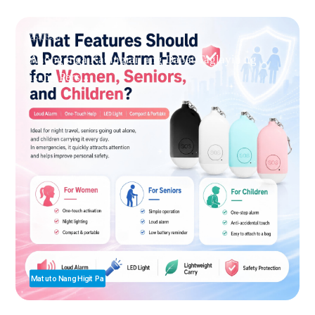
26-06-30
Anong mga Katangian ang Dapat Taglayin ng
isang Pers...
Matuto Nang Higit Pa