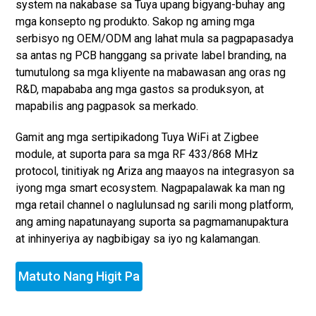
system na nakabase sa Tuya upang bigyang-buhay ang
mga konsepto ng produkto. Sakop ng aming mga
serbisyo ng OEM/ODM ang lahat mula sa pagpapasadya
sa antas ng PCB hanggang sa private label branding, na
tumutulong sa mga kliyente na mabawasan ang oras ng
R&D, mapababa ang mga gastos sa produksyon, at
mapabilis ang pagpasok sa merkado.
Gamit ang mga sertipikadong Tuya WiFi at Zigbee
module, at suporta para sa mga RF 433/868 MHz
protocol, tinitiyak ng Ariza ang maayos na integrasyon sa
iyong mga smart ecosystem. Nagpapalawak ka man ng
mga retail channel o naglulunsad ng sarili mong platform,
ang aming napatunayang suporta sa pagmamanupaktura
at inhinyeriya ay nagbibigay sa iyo ng kalamangan.
Matuto Nang Higit Pa