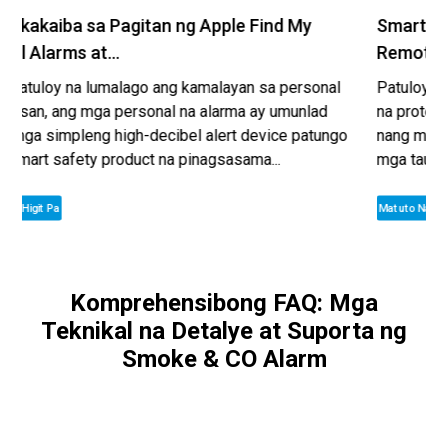
 sa Pagitan ng Apple Find My
Smart WiFi Person
 at...
Remote All-R...
a lumalago ang kamalayan sa personal
Patuloy na lumalaki 
g mga personal na alarma ay umunlad
na proteksyon sa kal
eng high-decibel alert device patungo
nang mag-isa, mga ma
ty product na pinagsasama...
mga tauhan ng seguri
Tradisyon...
Matuto Nang Higit Pa
Komprehensibong FAQ: Mga
Teknikal na Detalye at Suporta ng
Smoke & CO Alarm